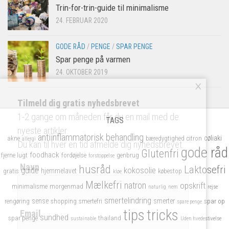
Trin-for-trin-guide til minimalisme
24. FEBRUAR 2020
GODE RÅD
/
PENGE
/
SPAR PENGE
Spar penge på varmen
24. OKTOBER 2019
×
Tilmeld dig gratis nyhedsbrevet
1-2 gange om måneden får du en mail med de
TAGS
nyeste artikler.
antiinflammatorisk
behandling
cøliaki
akne
bæredygtighed
citron
allergi
Du kan til hver en tid afmelde dig nyhedsbrevet.
gode råd
Glutenfri
foodhack
fjerne lugt
fordøjelse
genbrug
forstoppelse
Navn
husråd
Laktosefri
kokosolie
guide
hjemmelavet
gratis
købestop
kløe
Mælkefri
natron
opskrift
minimalisme
morgenmad
naturlig
nem
rejse
smertelindring
sense
smerter
rengøring
shopping
smertefri
spar op
spare penge
tips
tricks
Email
sundhed
spar penge
thailand
sustainable
Uden hvedestivelse