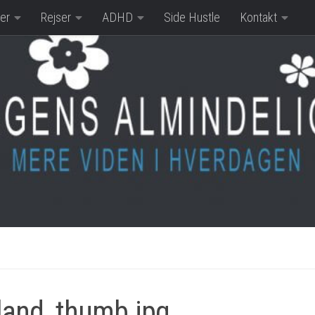
er
Rejser
ADHD
Side Hustle
Kontakt
land_thumb.jpg