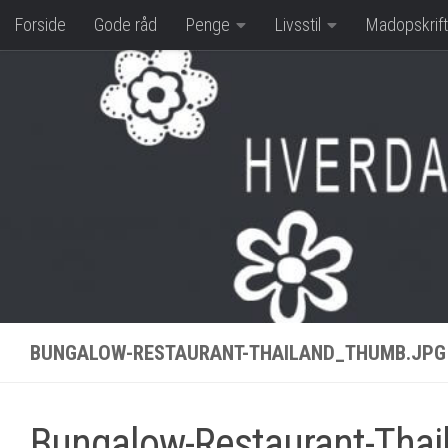
Forside
Gode råd
Penge
Livsstil
Madopskrift
Skip to content
BUNGALOW-RESTAURANT-THAILAND_THUMB.JPG
Bungalow-Restaurant-Thai