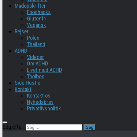
Madopskrifter
Foodhacks
Glutenfri
Vegansk
Rejser
Polen
Thailand
ADHD
Videoer
Om ADHD
Livet med ADHD
Toolbox
Side Hustle
Kontakt
Kontakt os
Nyhedsbrev
Privatlivspolitik
Søg efter: