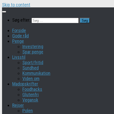
Skip to content
Søg efter:
Forside
Gode råd
Penge
Investering
Spar penge
Livsstil
Sport/fritid
Sundhed
Kommunikation
Viden om
Madopskrifter
Foodhacks
Glutenfri
Vegansk
Rejser
Polen