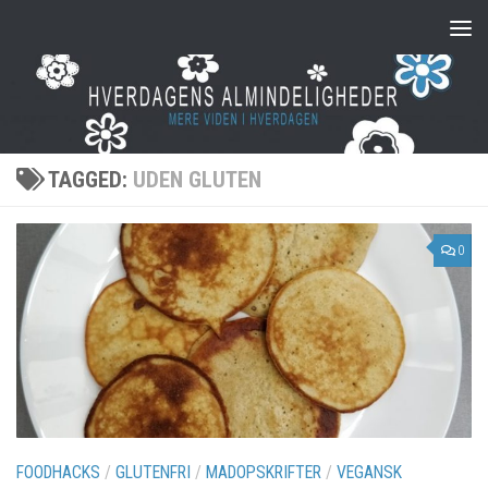
Skip to content
TAGGED:
UDEN GLUTEN
0
FOODHACKS
/
GLUTENFRI
/
MADOPSKRIFTER
/
VEGANSK