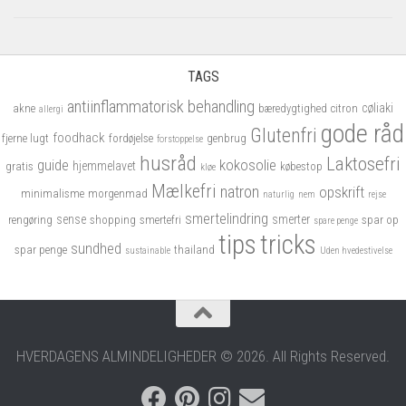
×
Tilmeld dig gratis nyhedsbrevet
1-2 gange om måneden får du en mail med de
TAGS
nyeste artikler.
antiinflammatorisk
behandling
cøliaki
akne
bæredygtighed
citron
allergi
Du kan til hver en tid afmelde dig nyhedsbrevet.
gode råd
Glutenfri
foodhack
fjerne lugt
fordøjelse
genbrug
forstoppelse
Navn
husråd
Laktosefri
kokosolie
guide
hjemmelavet
gratis
købestop
kløe
Mælkefri
natron
opskrift
minimalisme
morgenmad
naturlig
nem
rejse
smertelindring
sense
smerter
rengøring
shopping
smertefri
spar op
spare penge
tips
tricks
Email
sundhed
spar penge
thailand
sustainable
Uden hvedestivelse
Jeg accepterer vores privatslivspolitik
HVERDAGENS ALMINDELIGHEDER © 2026. All Rights Reserved.