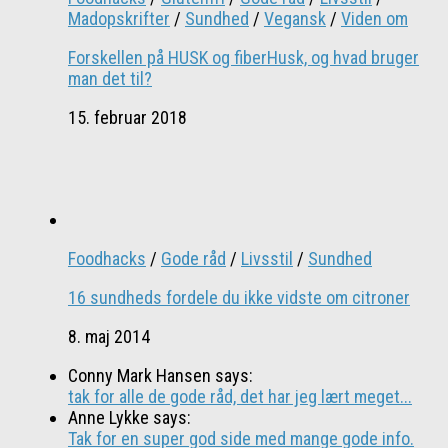
Madopskrifter
/
Sundhed
/
Vegansk
/
Viden om
Forskellen på HUSK og fiberHusk, og hvad bruger
man det til?
15. februar 2018
Foodhacks
/
Gode råd
/
Livsstil
/
Sundhed
16 sundheds fordele du ikke vidste om citroner
8. maj 2014
Conny Mark Hansen says:
tak for alle de gode råd, det har jeg lært meget...
Anne Lykke says:
Tak for en super god side med mange gode info.