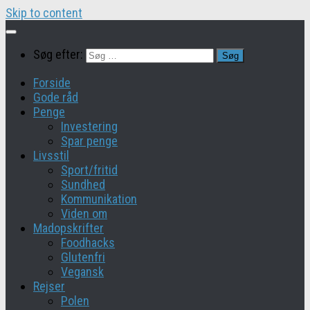
Skip to content
Søg efter:
Forside
Gode råd
Penge
Investering
Spar penge
Livsstil
Sport/fritid
Sundhed
Kommunikation
Viden om
Madopskrifter
Foodhacks
Glutenfri
Vegansk
Rejser
Polen