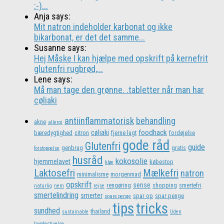
:-)...
Anja says:
Mit natron indeholder karbonat og ikke
bikarbonat, er det det samme...
Susanne says:
Hej Måske I kan hjælpe med opskrift på kernefrit
glutenfri rugbrød,...
Lene says:
Må man tage den grønne. .tabletter når man har
cøliaki
antiinflammatorisk
behandling
akne
allergi
foodhack
cøliaki
bæredygtighed
citron
fjerne lugt
fordøjelse
gode råd
Glutenfri
guide
genbrug
gratis
forstoppelse
husråd
kokosolie
hjemmelavet
købestop
kløe
Laktosefri
Mælkefri
natron
minimalisme
morgenmad
opskrift
sense
rengøring
shopping
smertefri
naturlig
nem
rejse
smertelindring
smerter
spar op
spar penge
spare penge
tips
tricks
sundhed
thailand
sustainable
Uden
hvedestivelse