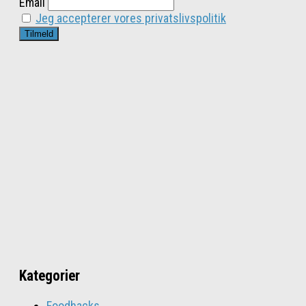
Email
Jeg accepterer vores privatslivspolitik
Kategorier
Foodhacks