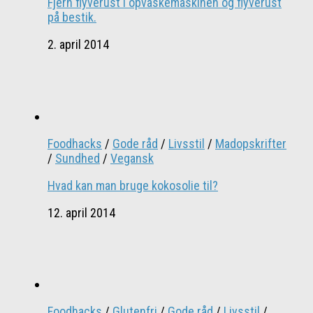
Fjern flyverust i opvaskemaskinen og flyverust
på bestik.
2. april 2014
Foodhacks
/
Gode råd
/
Livsstil
/
Madopskrifter
/
Sundhed
/
Vegansk
Hvad kan man bruge kokosolie til?
12. april 2014
Foodhacks
/
Glutenfri
/
Gode råd
/
Livsstil
/