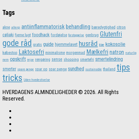
Tags
antiinflammatorisk
behandling
akne
bæredygtighed
citron
allergi
Glutenfri
foodhack
cøliaki
fjerne lugt
fordøjelse
genbrug
forstoppelse
gode råd
husråd
kokosolie
guide
hjemmelavet
gratis
kløe
Laktosefri
Mælkefri
natron
købestop
minimalisme
morgenmad
naturlig
opskrift
smertelindring
sense
rengøring
shopping
smertefri
nem
rejse
tips
sundhed
smerter
spar op
spar penge
thailand
spare penge
sustainable
tricks
Uden hvedestivelse
HVERDAGENS ALMINDELIGHEDER © 2026. All Rights
Reserved.