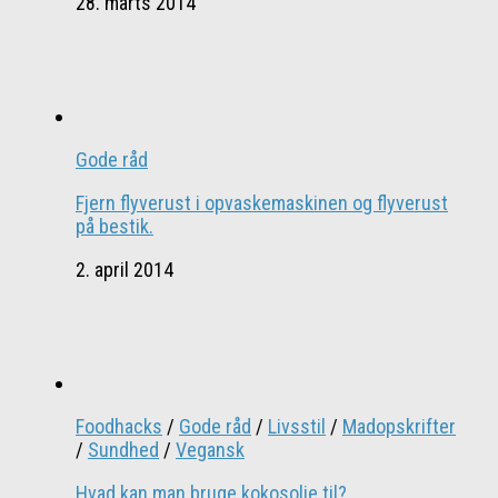
28. marts 2014
Gode råd
Fjern flyverust i opvaskemaskinen og flyverust
på bestik.
2. april 2014
Foodhacks
/
Gode råd
/
Livsstil
/
Madopskrifter
/
Sundhed
/
Vegansk
Hvad kan man bruge kokosolie til?