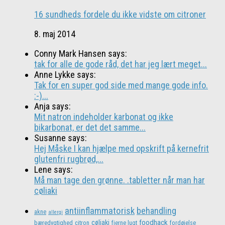
16 sundheds fordele du ikke vidste om citroner
8. maj 2014
Conny Mark Hansen says:
tak for alle de gode råd, det har jeg lært meget...
Anne Lykke says:
Tak for en super god side med mange gode info.
:-)...
Anja says:
Mit natron indeholder karbonat og ikke
bikarbonat, er det det samme...
Susanne says:
Hej Måske I kan hjælpe med opskrift på kernefrit
glutenfri rugbrød,...
Lene says:
Må man tage den grønne. .tabletter når man har
cøliaki
antiinflammatorisk
behandling
akne
allergi
foodhack
cøliaki
bæredygtighed
citron
fjerne lugt
fordøjelse