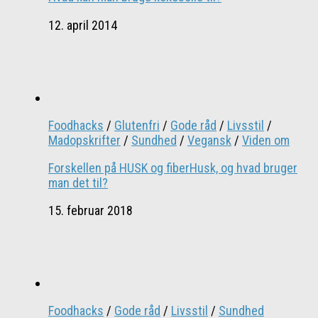
12. april 2014
Foodhacks
/
Glutenfri
/
Gode råd
/
Livsstil
/
Madopskrifter
/
Sundhed
/
Vegansk
/
Viden om
Forskellen på HUSK og fiberHusk, og hvad bruger
man det til?
15. februar 2018
Foodhacks
/
Gode råd
/
Livsstil
/
Sundhed