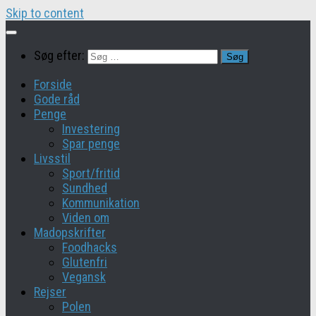
Skip to content
Søg efter:
Forside
Gode råd
Penge
Investering
Spar penge
Livsstil
Sport/fritid
Sundhed
Kommunikation
Viden om
Madopskrifter
Foodhacks
Glutenfri
Vegansk
Rejser
Polen