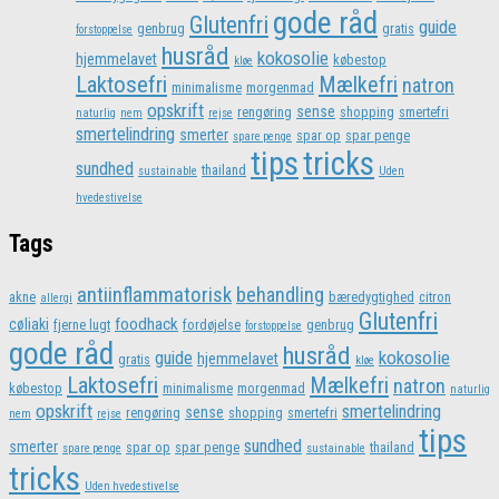
gode råd
Glutenfri
guide
genbrug
gratis
forstoppelse
husråd
kokosolie
hjemmelavet
købestop
kløe
Laktosefri
Mælkefri
natron
minimalisme
morgenmad
opskrift
sense
rengøring
shopping
smertefri
naturlig
nem
rejse
smertelindring
smerter
spar op
spar penge
spare penge
tips
tricks
sundhed
thailand
sustainable
Uden
hvedestivelse
Tags
antiinflammatorisk
behandling
akne
bæredygtighed
citron
allergi
Glutenfri
foodhack
cøliaki
fjerne lugt
fordøjelse
genbrug
forstoppelse
gode råd
husråd
kokosolie
guide
hjemmelavet
gratis
kløe
Laktosefri
Mælkefri
natron
købestop
minimalisme
morgenmad
naturlig
opskrift
smertelindring
sense
rengøring
shopping
smertefri
nem
rejse
tips
sundhed
smerter
spar op
spar penge
thailand
spare penge
sustainable
tricks
Uden hvedestivelse