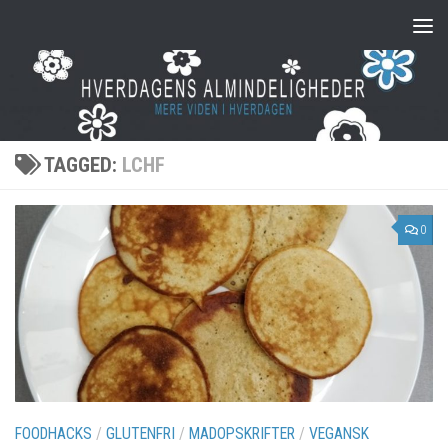
Skip to content
TAGGED:
LCHF
0
FOODHACKS
/
GLUTENFRI
/
MADOPSKRIFTER
/
VEGANSK