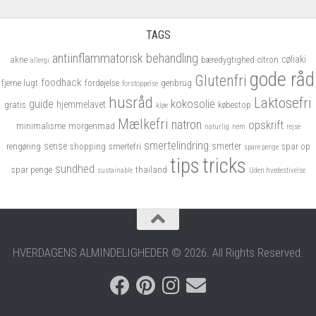
Tilmeld dig gratis nyhedsbrevet
1-2 gange om måneden får du en mail med de
TAGS
nyeste artikler.
antiinflammatorisk
behandling
cøliaki
akne
bæredygtighed
citron
allergi
Du kan til hver en tid afmelde dig nyhedsbrevet.
gode råd
Glutenfri
foodhack
fjerne lugt
fordøjelse
genbrug
forstoppelse
Navn
husråd
Laktosefri
kokosolie
guide
hjemmelavet
gratis
købestop
kløe
Mælkefri
natron
opskrift
minimalisme
morgenmad
naturlig
nem
rejse
smertelindring
sense
smerter
rengøring
shopping
smertefri
spar op
spare penge
tips
tricks
Email
sundhed
spar penge
thailand
sustainable
Uden hvedestivelse
Jeg accepterer vores privatslivspolitik
HVERDAGENS ALMINDELIGHEDER © 2026. All Rights Reserved.