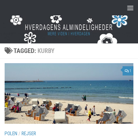
Skip to content
TAGGED:
KURBY
1
POLEN
/
REJSER