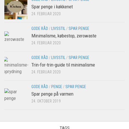
Spar penge i køkkenet
24. FEBRUAR 2020
GODE RÅD
/
LIVSSTIL
/
SPAR PENGE
Minimalisme, købestop, zerowaste
24. FEBRUAR 2020
GODE RÅD
/
LIVSSTIL
/
SPAR PENGE
Trin-for-trin-guide til minimalisme
24. FEBRUAR 2020
GODE RÅD
/
PENGE
/
SPAR PENGE
Spar penge på varmen
24. OKTOBER 2019
×
Tilmeld dig gratis nyhedsbrevet
1-2 gange om måneden får du en mail med de
TAGS