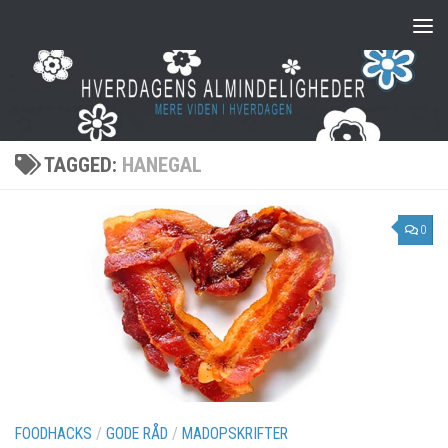
Skip to content
TAGGED:
HANEGAL
0
FOODHACKS
/
GODE RÅD
/
MADOPSKRIFTER