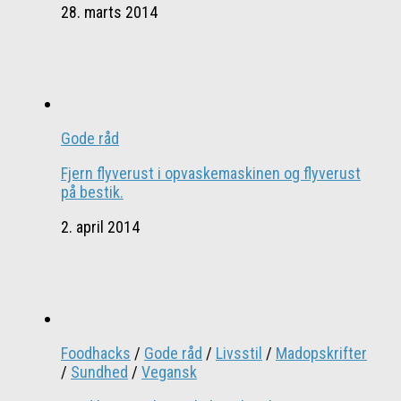
28. marts 2014
Gode råd
Fjern flyverust i opvaskemaskinen og flyverust
på bestik.
2. april 2014
Foodhacks
/
Gode råd
/
Livsstil
/
Madopskrifter
/
Sundhed
/
Vegansk