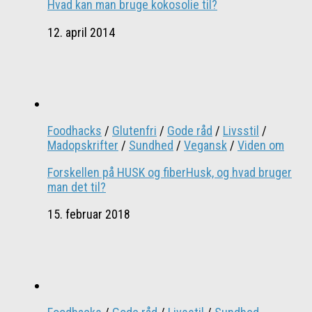
Hvad kan man bruge kokosolie til?
12. april 2014
Foodhacks
/
Glutenfri
/
Gode råd
/
Livsstil
/
Madopskrifter
/
Sundhed
/
Vegansk
/
Viden om
Forskellen på HUSK og fiberHusk, og hvad bruger
man det til?
15. februar 2018