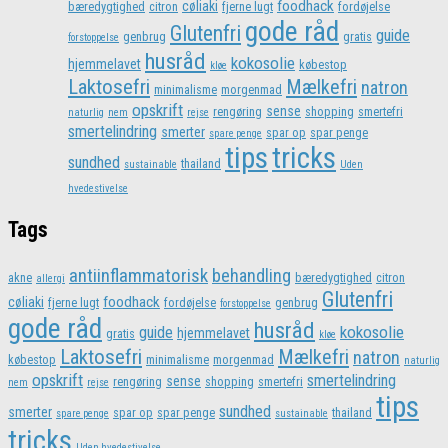
foodhack
cøliaki
bæredygtighed
citron
fjerne lugt
fordøjelse
gode råd
Glutenfri
guide
genbrug
gratis
forstoppelse
husråd
kokosolie
hjemmelavet
købestop
kløe
Laktosefri
Mælkefri
natron
minimalisme
morgenmad
opskrift
sense
rengøring
shopping
smertefri
naturlig
nem
rejse
smertelindring
smerter
spar op
spar penge
spare penge
tips
tricks
sundhed
thailand
sustainable
Uden
hvedestivelse
Tags
antiinflammatorisk
behandling
akne
bæredygtighed
citron
allergi
Glutenfri
foodhack
cøliaki
fjerne lugt
fordøjelse
genbrug
forstoppelse
gode råd
husråd
kokosolie
guide
hjemmelavet
gratis
kløe
Laktosefri
Mælkefri
natron
købestop
minimalisme
morgenmad
naturlig
opskrift
smertelindring
sense
rengøring
shopping
smertefri
nem
rejse
tips
sundhed
smerter
spar op
spar penge
thailand
spare penge
sustainable
tricks
Uden hvedestivelse