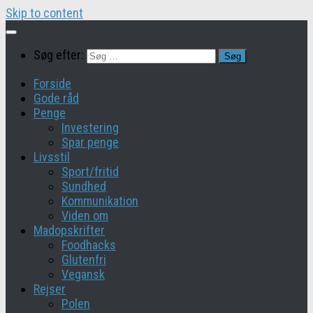
Skip to content
Søg efter:
Forside
Gode råd
Penge
Investering
Spar penge
Livsstil
Sport/fritid
Sundhed
Kommunikation
Viden om
Madopskrifter
Foodhacks
Glutenfri
Vegansk
Rejser
Polen