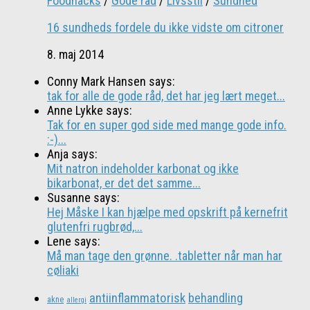
Foodhacks
/
Gode råd
/
Livsstil
/
Sundhed
16 sundheds fordele du ikke vidste om citroner
8. maj 2014
Conny Mark Hansen says:
tak for alle de gode råd, det har jeg lært meget...
Anne Lykke says:
Tak for en super god side med mange gode info.
:-)...
Anja says:
Mit natron indeholder karbonat og ikke
bikarbonat, er det det samme...
Susanne says:
Hej Måske I kan hjælpe med opskrift på kernefrit
glutenfri rugbrød,...
Lene says:
Må man tage den grønne. .tabletter når man har
cøliaki
antiinflammatorisk
behandling
akne
allergi