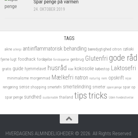
Spar penge på varmen
24. OKTOBER 2019
×
Tilmeld dig gratis nyhedsbrevet
1-2 gange om måneden får du en mail med de
TAGS
nyeste artikler.
antiinflammatorisk
behandling
cøliaki
akne
bæredygtighed
citron
allergi
Du kan til hver en tid afmelde dig nyhedsbrevet.
gode råd
Glutenfri
foodhack
fjerne lugt
fordøjelse
genbrug
forstoppelse
Navn
husråd
Laktosefri
kokosolie
guide
hjemmelavet
gratis
købestop
kløe
Mælkefri
natron
opskrift
minimalisme
morgenmad
naturlig
nem
rejse
smertelindring
sense
smerter
rengøring
shopping
smertefri
spar op
spare penge
tips
tricks
Email
sundhed
spar penge
thailand
sustainable
Uden hvedestivelse
Jeg accepterer vores privatslivspolitik
HVERDAGENS ALMINDELIGHEDER © 2026. All Rights Reserved.