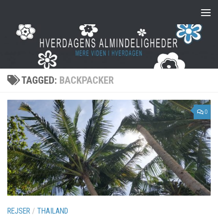
Skip to content
TAGGED:
BACKPACKER
0
REJSER
/
THAILAND