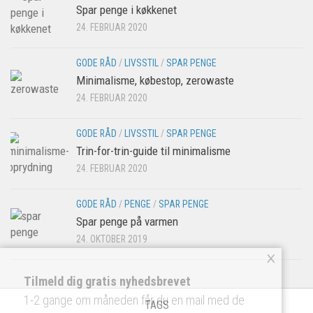
Spar penge i køkkenet
24. FEBRUAR 2020
GODE RÅD
/
LIVSSTIL
/
SPAR PENGE
Minimalisme, købestop, zerowaste
24. FEBRUAR 2020
GODE RÅD
/
LIVSSTIL
/
SPAR PENGE
Trin-for-trin-guide til minimalisme
24. FEBRUAR 2020
GODE RÅD
/
PENGE
/
SPAR PENGE
Spar penge på varmen
24. OKTOBER 2019
×
Tilmeld dig gratis nyhedsbrevet
1-2 gange om måneden får du en mail med de
TAGS