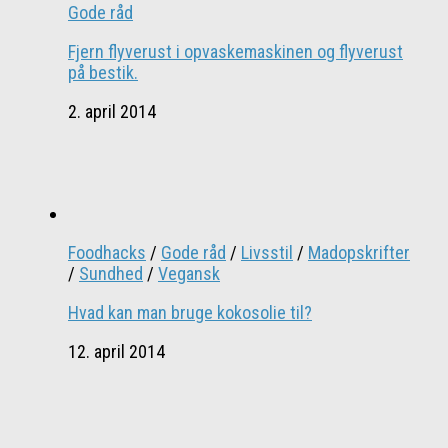
Gode råd
Fjern flyverust i opvaskemaskinen og flyverust
på bestik.
2. april 2014
Foodhacks
/
Gode råd
/
Livsstil
/
Madopskrifter
/
Sundhed
/
Vegansk
Hvad kan man bruge kokosolie til?
12. april 2014