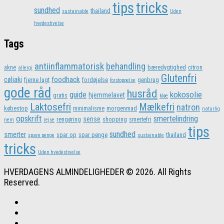
tips
tricks
sundhed
thailand
sustainable
Uden
hvedestivelse
Tags
antiinflammatorisk
behandling
akne
bæredygtighed
citron
allergi
Glutenfri
foodhack
cøliaki
fjerne lugt
fordøjelse
genbrug
forstoppelse
gode råd
husråd
kokosolie
guide
hjemmelavet
gratis
kløe
Laktosefri
Mælkefri
natron
købestop
minimalisme
morgenmad
naturlig
opskrift
smertelindring
sense
rengøring
shopping
smertefri
nem
rejse
tips
sundhed
smerter
spar op
spar penge
thailand
spare penge
sustainable
tricks
Uden hvedestivelse
HVERDAGENS ALMINDELIGHEDER © 2026. All Rights
Reserved.