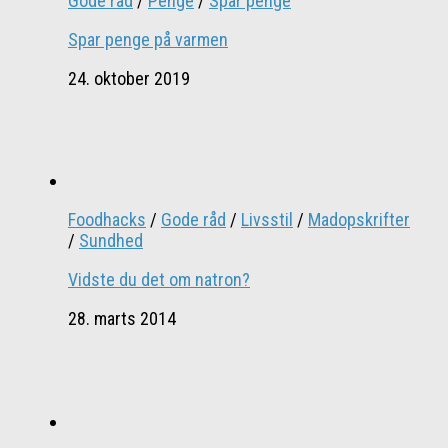
Gode råd
/
Penge
/
Spar penge
Spar penge på varmen
24. oktober 2019
Foodhacks
/
Gode råd
/
Livsstil
/
Madopskrifter
/
Sundhed
Vidste du det om natron?
28. marts 2014