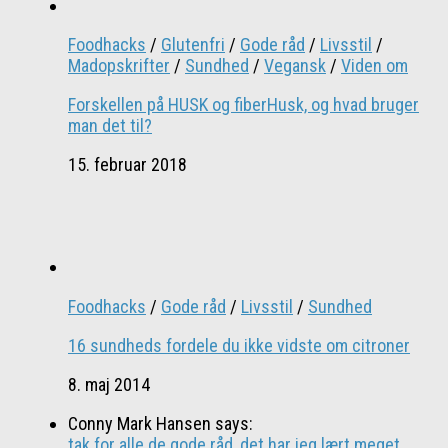
Foodhacks
/
Glutenfri
/
Gode råd
/
Livsstil
/
Madopskrifter
/
Sundhed
/
Vegansk
/
Viden om
Forskellen på HUSK og fiberHusk, og hvad bruger
man det til?
15. februar 2018
Foodhacks
/
Gode råd
/
Livsstil
/
Sundhed
16 sundheds fordele du ikke vidste om citroner
8. maj 2014
Conny Mark Hansen says:
tak for alle de gode råd, det har jeg lært meget...