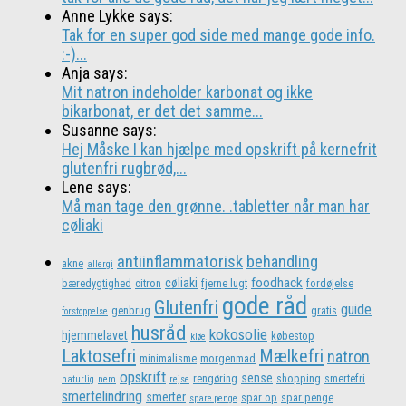
Anne Lykke says:
Tak for en super god side med mange gode info.
:-)...
Anja says:
Mit natron indeholder karbonat og ikke
bikarbonat, er det det samme...
Susanne says:
Hej Måske I kan hjælpe med opskrift på kernefrit
glutenfri rugbrød,...
Lene says:
Må man tage den grønne. .tabletter når man har
cøliaki
antiinflammatorisk
behandling
akne
allergi
foodhack
cøliaki
bæredygtighed
citron
fjerne lugt
fordøjelse
gode råd
Glutenfri
guide
genbrug
gratis
forstoppelse
husråd
kokosolie
hjemmelavet
købestop
kløe
Laktosefri
Mælkefri
natron
minimalisme
morgenmad
opskrift
sense
rengøring
shopping
smertefri
naturlig
nem
rejse
smertelindring
smerter
spar op
spar penge
spare penge