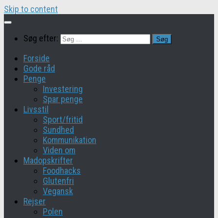
Skip to content
Søg efter:
Forside
Gode råd
Penge
Investering
Spar penge
Livsstil
Sport/fritid
Sundhed
Kommunikation
Viden om
Madopskrifter
Foodhacks
Glutenfri
Vegansk
Rejser
Polen