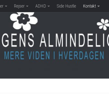
er
Rejser
ADHD
Side Hustle
Kontakt