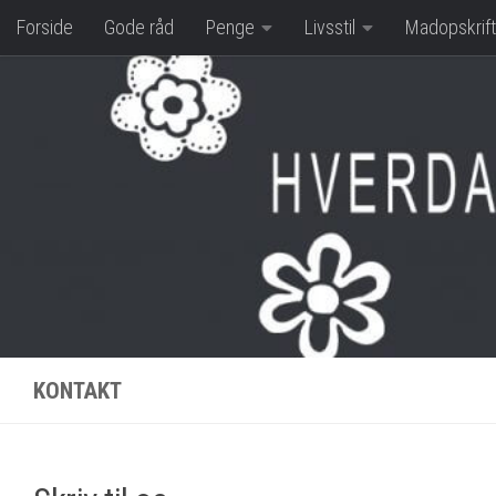
Forside
Gode råd
Penge
Livsstil
Madopskrift
Skip to content
KONTAKT