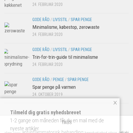
24. FEBRUAR 2020
GODE RÅD
/
LIVSSTIL
/
SPAR PENGE
Minimalisme, købestop, zerowaste
24. FEBRUAR 2020
GODE RÅD
/
LIVSSTIL
/
SPAR PENGE
Trin-for-trin-guide til minimalisme
24. FEBRUAR 2020
GODE RÅD
/
PENGE
/
SPAR PENGE
Spar penge på varmen
24. OKTOBER 2019
×
Tilmeld dig gratis nyhedsbrevet
1-2 gange om måneden får du en mail med de
TAGS
nyeste artikler.
antiinflammatorisk
behandling
cøliaki
akne
bæredygtighed
citron