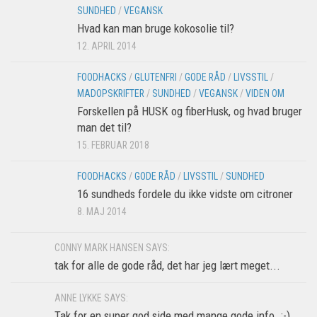
SUNDHED
/
VEGANSK
Hvad kan man bruge kokosolie til?
12. APRIL 2014
FOODHACKS
/
GLUTENFRI
/
GODE RÅD
/
LIVSSTIL
/
MADOPSKRIFTER
/
SUNDHED
/
VEGANSK
/
VIDEN OM
Forskellen på HUSK og fiberHusk, og hvad bruger
man det til?
15. FEBRUAR 2018
FOODHACKS
/
GODE RÅD
/
LIVSSTIL
/
SUNDHED
16 sundheds fordele du ikke vidste om citroner
8. MAJ 2014
CONNY MARK HANSEN SAYS:
tak for alle de gode råd, det har jeg lært meget...
ANNE LYKKE SAYS:
Tak for en super god side med mange gode info. :-)...