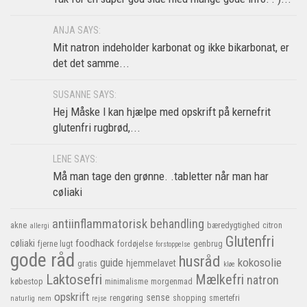
ANJA SAYS:
Mit natron indeholder karbonat og ikke bikarbonat, er
det det samme...
SUSANNE SAYS:
Hej Måske I kan hjælpe med opskrift på kernefrit
glutenfri rugbrød,...
LENE SAYS:
Må man tage den grønne. .tabletter når man har
cøliaki
antiinflammatorisk
behandling
akne
bæredygtighed
citron
allergi
Glutenfri
foodhack
cøliaki
fjerne lugt
fordøjelse
genbrug
forstoppelse
gode råd
husråd
kokosolie
guide
hjemmelavet
gratis
kløe
Laktosefri
Mælkefri
natron
købestop
minimalisme
morgenmad
opskrift
sense
rengøring
shopping
smertefri
naturlig
nem
rejse