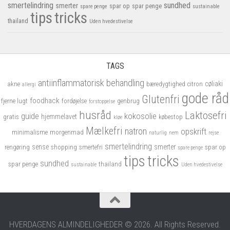
smertelindring
sundhed
smerter
spar op
spar penge
spare penge
sustainable
tips
tricks
thailand
Uden hvedestivelse
TAGS
antiinflammatorisk
behandling
cøliaki
akne
bæredygtighed
citron
allergi
gode råd
Glutenfri
foodhack
fjerne lugt
fordøjelse
genbrug
forstoppelse
husråd
Laktosefri
kokosolie
guide
hjemmelavet
gratis
købestop
kløe
Mælkefri
natron
opskrift
minimalisme
morgenmad
naturlig
nem
rejse
smertelindring
sense
smerter
rengøring
shopping
smertefri
spar op
spare penge
tips
tricks
sundhed
spar penge
thailand
sustainable
Uden hvedestivelse
HVERDAGENS ALMINDELIGHEDER © 2026. All Rights Reserved.