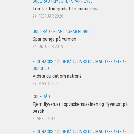
GODE RÅD
/
LIVSSTIL
/
SPAR PENGE
Trin-for-trin-guide til minimalisme
24. FEBRUAR 2020
GODE RÅD
/
PENGE
/
SPAR PENGE
Spar penge på varmen
24. OKTOBER 2019
FOODHACKS
/
GODE RÅD
/
LIVSSTIL
/
MADOPSKRIFTER
/
SUNDHED
Vidste du det om natron?
28. MARTS 2014
GODE RÅD
Fjern flyverust i opvaskemaskinen og flyverust på
bestik.
2. APRIL 2014
FOODHACKS
/
GODE RÅD
/
LIVSSTIL
/
MADOPSKRIFTER
/