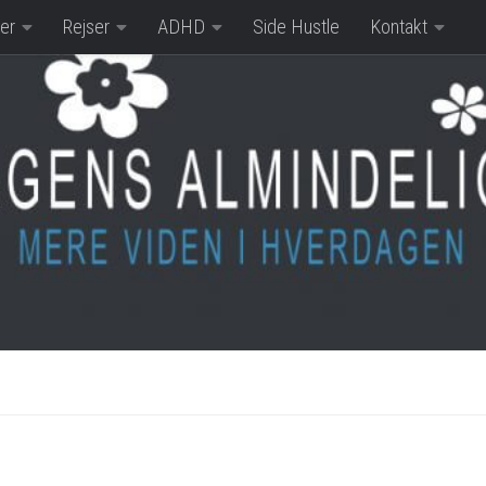
er
Rejser
ADHD
Side Hustle
Kontakt