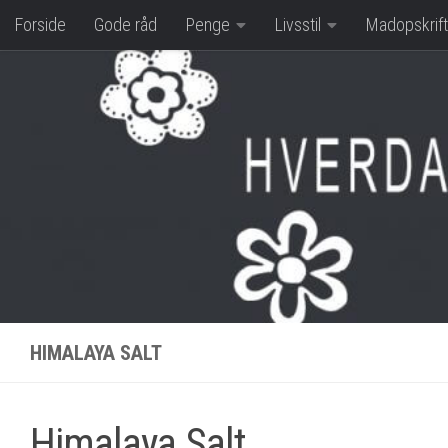
Forside
Gode råd
Penge
Livsstil
Madopskrift
Skip to content
HIMALAYA SALT
Himalaya Salt