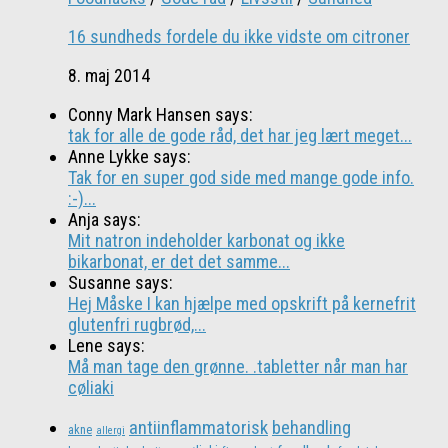
16 sundheds fordele du ikke vidste om citroner
8. maj 2014
Conny Mark Hansen says:
tak for alle de gode råd, det har jeg lært meget...
Anne Lykke says:
Tak for en super god side med mange gode info.
:-)...
Anja says:
Mit natron indeholder karbonat og ikke
bikarbonat, er det det samme...
Susanne says:
Hej Måske I kan hjælpe med opskrift på kernefrit
glutenfri rugbrød,...
Lene says:
Må man tage den grønne. .tabletter når man har
cøliaki
antiinflammatorisk
behandling
akne
allergi