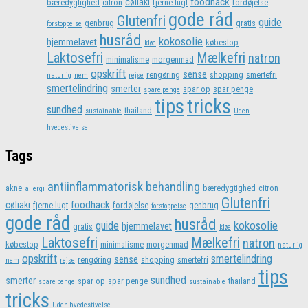
foodhack
cøliaki
bæredygtighed
citron
fjerne lugt
fordøjelse
gode råd
Glutenfri
guide
genbrug
gratis
forstoppelse
husråd
kokosolie
hjemmelavet
købestop
kløe
Laktosefri
Mælkefri
natron
minimalisme
morgenmad
opskrift
sense
rengøring
shopping
smertefri
naturlig
nem
rejse
smertelindring
smerter
spar op
spar penge
spare penge
tips
tricks
sundhed
thailand
sustainable
Uden
hvedestivelse
Tags
antiinflammatorisk
behandling
akne
bæredygtighed
citron
allergi
Glutenfri
foodhack
cøliaki
fjerne lugt
fordøjelse
genbrug
forstoppelse
gode råd
husråd
kokosolie
guide
hjemmelavet
gratis
kløe
Laktosefri
Mælkefri
natron
købestop
minimalisme
morgenmad
naturlig
opskrift
smertelindring
sense
rengøring
shopping
smertefri
nem
rejse
tips
sundhed
smerter
spar op
spar penge
thailand
spare penge
sustainable
tricks
Uden hvedestivelse