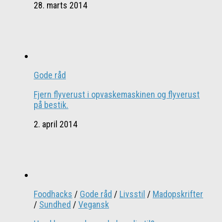
28. marts 2014
Gode råd
Fjern flyverust i opvaskemaskinen og flyverust
på bestik.
2. april 2014
Foodhacks
/
Gode råd
/
Livsstil
/
Madopskrifter
/
Sundhed
/
Vegansk