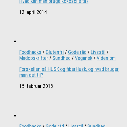
Hvad kan man bruge kokosolie til?
12. april 2014
Foodhacks
/
Glutenfri
/
Gode råd
/
Livsstil
/
Madopskrifter
/
Sundhed
/
Vegansk
/
Viden om
Forskellen på HUSK og fiberHusk, og hvad bruger
man det til?
15. februar 2018
Foodhacks
/
Gode råd
/
Livsstil
/
Sundhed