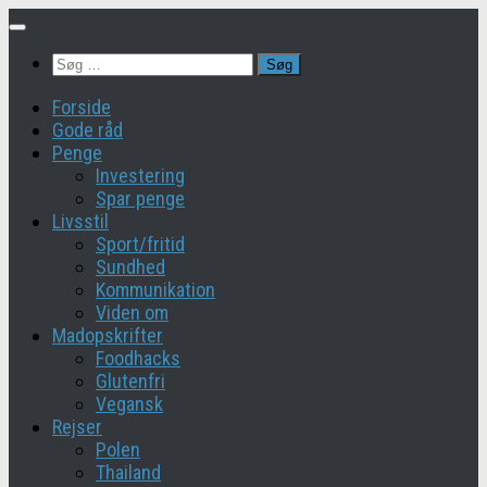
Skip
to
Søg
content
efter:
Forside
Gode råd
Penge
Investering
Spar penge
Livsstil
Sport/fritid
Sundhed
Kommunikation
Viden om
Madopskrifter
Foodhacks
Glutenfri
Vegansk
Rejser
Polen
Thailand