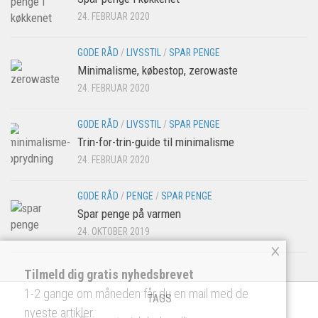
24. FEBRUAR 2020
GODE RÅD
/
LIVSSTIL
/
SPAR PENGE
Minimalisme, købestop, zerowaste
24. FEBRUAR 2020
GODE RÅD
/
LIVSSTIL
/
SPAR PENGE
Trin-for-trin-guide til minimalisme
24. FEBRUAR 2020
GODE RÅD
/
PENGE
/
SPAR PENGE
Spar penge på varmen
24. OKTOBER 2019
×
Tilmeld dig gratis nyhedsbrevet
1-2 gange om måneden får du en mail med de
TAGS
nyeste artikler.