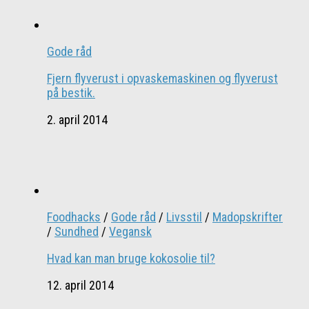
Gode råd
Fjern flyverust i opvaskemaskinen og flyverust
på bestik.
2. april 2014
Foodhacks
/
Gode råd
/
Livsstil
/
Madopskrifter
/
Sundhed
/
Vegansk
Hvad kan man bruge kokosolie til?
12. april 2014