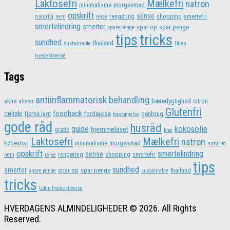
Laktosefri
Mælkefri
natron
minimalisme
morgenmad
opskrift
sense
rengøring
shopping
smertefri
naturlig
nem
rejse
smertelindring
smerter
spar op
spar penge
spare penge
tips
tricks
sundhed
thailand
sustainable
Uden
hvedestivelse
Tags
antiinflammatorisk
behandling
akne
bæredygtighed
citron
allergi
Glutenfri
foodhack
cøliaki
fjerne lugt
fordøjelse
genbrug
forstoppelse
gode råd
husråd
kokosolie
guide
hjemmelavet
gratis
kløe
Laktosefri
Mælkefri
natron
købestop
minimalisme
morgenmad
naturlig
opskrift
smertelindring
sense
rengøring
shopping
smertefri
nem
rejse
tips
sundhed
smerter
spar op
spar penge
thailand
spare penge
sustainable
tricks
Uden hvedestivelse
HVERDAGENS ALMINDELIGHEDER © 2026. All Rights
Reserved.