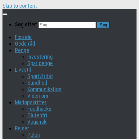
Skip to content
Søg efter:
Forside
Gode råd
Penge
Investering
Spar penge
Livsstil
Sport/fritid
Sundhed
Kommunikation
Viden om
Madopskrifter
Foodhacks
Glutenfri
Vegansk
Rejser
Polen