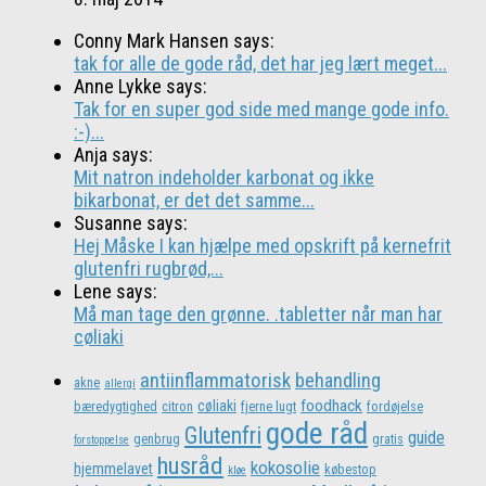
Conny Mark Hansen says:
tak for alle de gode råd, det har jeg lært meget...
Anne Lykke says:
Tak for en super god side med mange gode info.
:-)...
Anja says:
Mit natron indeholder karbonat og ikke
bikarbonat, er det det samme...
Susanne says:
Hej Måske I kan hjælpe med opskrift på kernefrit
glutenfri rugbrød,...
Lene says:
Må man tage den grønne. .tabletter når man har
cøliaki
antiinflammatorisk
behandling
akne
allergi
foodhack
cøliaki
bæredygtighed
citron
fjerne lugt
fordøjelse
gode råd
Glutenfri
guide
genbrug
gratis
forstoppelse
husråd
kokosolie
hjemmelavet
købestop
kløe