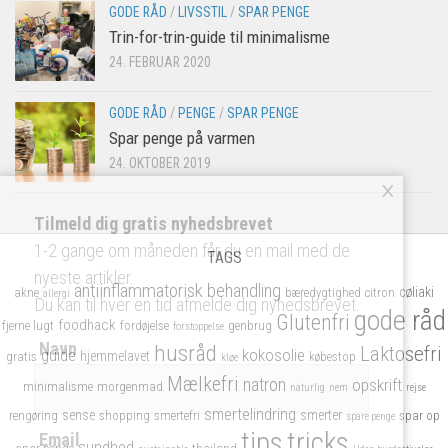
GODE RÅD
/
LIVSSTIL
/
SPAR PENGE
Trin-for-trin-guide til minimalisme
24. FEBRUAR 2020
GODE RÅD
/
PENGE
/
SPAR PENGE
Spar penge på varmen
24. OKTOBER 2019
×
Tilmeld dig gratis nyhedsbrevet
1-2 gange om måneden får du en mail med de
TAGS
nyeste artikler.
antiinflammatorisk
behandling
cøliaki
akne
bæredygtighed
citron
allergi
Du kan til hver en tid afmelde dig nyhedsbrevet.
gode råd
Glutenfri
foodhack
fjerne lugt
fordøjelse
genbrug
forstoppelse
Navn
husråd
Laktosefri
kokosolie
guide
hjemmelavet
gratis
købestop
kløe
Mælkefri
natron
opskrift
minimalisme
morgenmad
naturlig
nem
rejse
smertelindring
sense
smerter
rengøring
shopping
smertefri
spar op
spare penge
tips
tricks
Email
sundhed