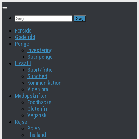
Skip
to
Søg
content
efter:
Forside
Gode råd
Penge
Investering
Spar penge
Livsstil
Sport/fritid
Sundhed
Kommunikation
Viden om
Madopskrifter
Foodhacks
Glutenfri
Vegansk
Rejser
Polen
Thailand