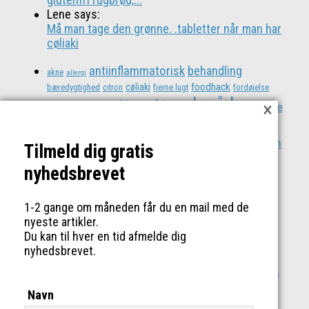
Lene says:
Må man tage den grønne. .tabletter når man har
cøliaki
antiinflammatorisk
behandling
akne
allergi
foodhack
cøliaki
bæredygtighed
citron
fjerne lugt
fordøjelse
gode råd
Glutenfri
×
guide
genbrug
gratis
forstoppelse
husråd
kokosolie
hjemmelavet
købestop
kløe
Laktosefri
Mælkefri
natron
minimalisme
morgenmad
Tilmeld dig gratis
opskrift
sense
rengøring
shopping
smertefri
naturlig
nem
rejse
nyhedsbrevet
smertelindring
smerter
spar op
spar penge
spare penge
tips
tricks
sundhed
thailand
sustainable
Uden
1-2 gange om måneden får du en mail med de
hvedestivelse
nyeste artikler.
Du kan til hver en tid afmelde dig
Tags
nyhedsbrevet.
antiinflammatorisk
behandling
akne
bæredygtighed
citron
allergi
Glutenfri
foodhack
cøliaki
fjerne lugt
fordøjelse
genbrug
forstoppelse
Navn
gode råd