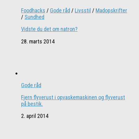
Foodhacks
/
Gode råd
/
Livsstil
/
Madopskrifter
/
Sundhed
Vidste du det om natron?
28. marts 2014
Gode råd
Fjern flyverust i opvaskemaskinen og flyverust
på bestik.
2. april 2014