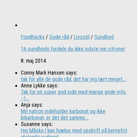
Foodhacks
/
Gode råd
/
Livsstil
/
Sundhed
16 sundheds fordele du ikke vidste om citroner
8. maj 2014
Conny Mark Hansen says:
tak for alle de gode råd, det har jeg lært meget...
Anne Lykke says:
Tak for en super god side med mange gode info.
:-)...
Anja says:
Mit natron indeholder karbonat og ikke
bikarbonat, er det det samme...
Susanne says:
Hej Måske I kan hjælpe med opskrift på kernefrit
glutenfri rugbrød,...