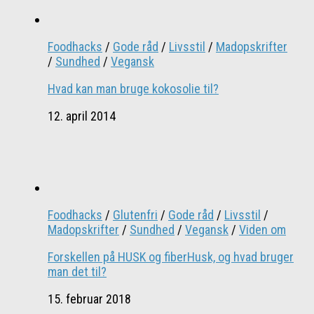
Foodhacks
/
Gode råd
/
Livsstil
/
Madopskrifter
/
Sundhed
/
Vegansk
Hvad kan man bruge kokosolie til?
12. april 2014
Foodhacks
/
Glutenfri
/
Gode råd
/
Livsstil
/
Madopskrifter
/
Sundhed
/
Vegansk
/
Viden om
Forskellen på HUSK og fiberHusk, og hvad bruger
man det til?
15. februar 2018