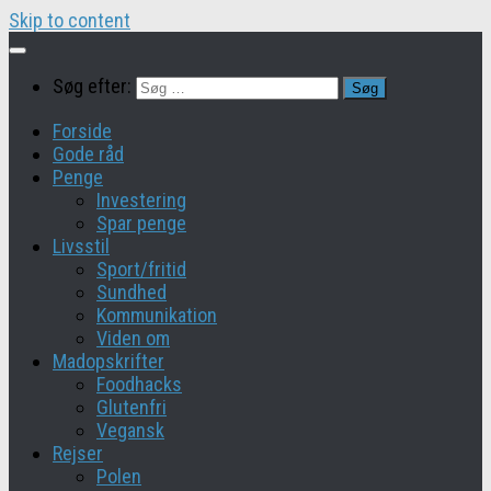
Skip to content
Søg efter:
Forside
Gode råd
Penge
Investering
Spar penge
Livsstil
Sport/fritid
Sundhed
Kommunikation
Viden om
Madopskrifter
Foodhacks
Glutenfri
Vegansk
Rejser
Polen