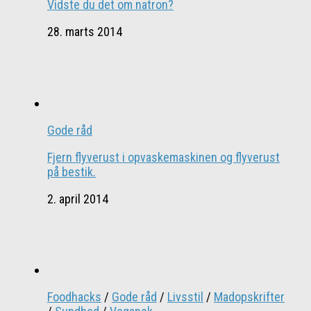
Vidste du det om natron?
28. marts 2014
Gode råd
Fjern flyverust i opvaskemaskinen og flyverust
på bestik.
2. april 2014
Foodhacks
/
Gode råd
/
Livsstil
/
Madopskrifter