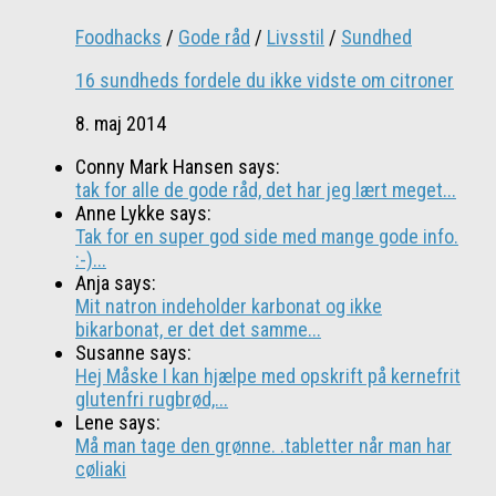
Foodhacks
/
Gode råd
/
Livsstil
/
Sundhed
16 sundheds fordele du ikke vidste om citroner
8. maj 2014
Conny Mark Hansen says:
tak for alle de gode råd, det har jeg lært meget...
Anne Lykke says:
Tak for en super god side med mange gode info.
:-)...
Anja says:
Mit natron indeholder karbonat og ikke
bikarbonat, er det det samme...
Susanne says:
Hej Måske I kan hjælpe med opskrift på kernefrit
glutenfri rugbrød,...
Lene says:
Må man tage den grønne. .tabletter når man har
cøliaki