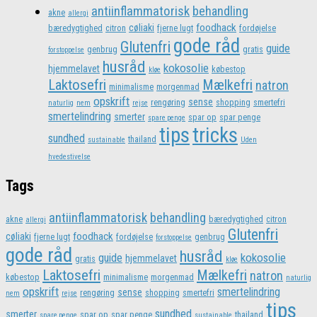
antiinflammatorisk
behandling
akne
allergi
foodhack
cøliaki
bæredygtighed
citron
fjerne lugt
fordøjelse
gode råd
Glutenfri
guide
genbrug
gratis
forstoppelse
husråd
kokosolie
hjemmelavet
købestop
kløe
Laktosefri
Mælkefri
natron
minimalisme
morgenmad
opskrift
sense
rengøring
shopping
smertefri
naturlig
nem
rejse
smertelindring
smerter
spar op
spar penge
spare penge
tips
tricks
sundhed
thailand
sustainable
Uden
hvedestivelse
Tags
antiinflammatorisk
behandling
akne
bæredygtighed
citron
allergi
Glutenfri
foodhack
cøliaki
fjerne lugt
fordøjelse
genbrug
forstoppelse
gode råd
husråd
kokosolie
guide
hjemmelavet
gratis
kløe
Laktosefri
Mælkefri
natron
købestop
minimalisme
morgenmad
naturlig
opskrift
smertelindring
sense
rengøring
shopping
smertefri
nem
rejse
tips
sundhed
smerter
spar op
spar penge
thailand
spare penge
sustainable