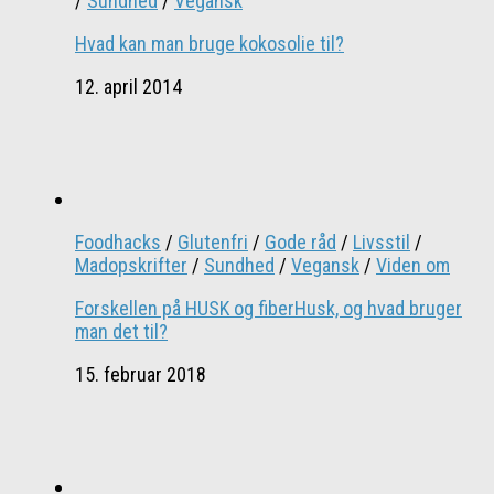
/
Sundhed
/
Vegansk
Hvad kan man bruge kokosolie til?
12. april 2014
Foodhacks
/
Glutenfri
/
Gode råd
/
Livsstil
/
Madopskrifter
/
Sundhed
/
Vegansk
/
Viden om
Forskellen på HUSK og fiberHusk, og hvad bruger
man det til?
15. februar 2018